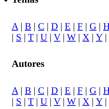
A
|
B
|
C
|
D
|
E
|
F
|
G
|
|
S
|
T
|
U
|
V
|
W
|
X
|
Y
Autores
A
|
B
|
C
|
D
|
E
|
F
|
G
|
|
S
|
T
|
U
|
V
|
W
|
X
|
Y