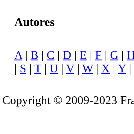
Autores
A
|
B
|
C
|
D
|
E
|
F
|
G
|
|
S
|
T
|
U
|
V
|
W
|
X
|
Y
Copyright © 2009-2023 Fra