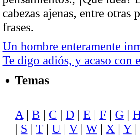
cabezas ajenas, entre otras p
frases.
Un hombre enteramente inm
Te digo adiós, y acaso con 
Temas
A
|
B
|
C
|
D
|
E
|
F
|
G
|
|
S
|
T
|
U
|
V
|
W
|
X
|
Y