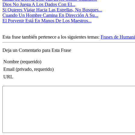
Dios No Juega A Los Dados Con El...
Si Quieres Viajar Hacia Las Estrellas, No Busques...
Cuando Un Hombre Camina En Dirección A Su...
El Porvenir Está En Manos De Los Maestros...
Esta frase también pertenece a los siguientes temas:
Frases de Human
Deja un Comentario para Esta Frase
Nombre (requerido)
Email (privado, requerido)
URL