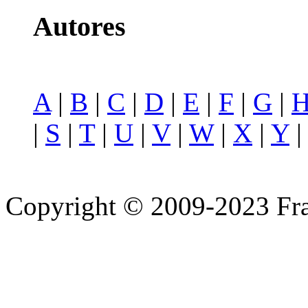
Autores
A
|
B
|
C
|
D
|
E
|
F
|
G
|
|
S
|
T
|
U
|
V
|
W
|
X
|
Y
Copyright © 2009-2023 Fra