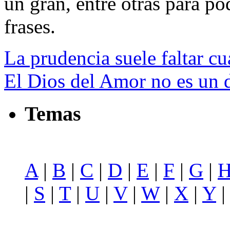
un gran, entre otras para pod
frases.
La prudencia suele faltar c
El Dios del Amor no es un d
Temas
A
|
B
|
C
|
D
|
E
|
F
|
G
|
|
S
|
T
|
U
|
V
|
W
|
X
|
Y