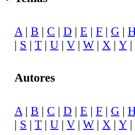
A
|
B
|
C
|
D
|
E
|
F
|
G
|
|
S
|
T
|
U
|
V
|
W
|
X
|
Y
Autores
A
|
B
|
C
|
D
|
E
|
F
|
G
|
|
S
|
T
|
U
|
V
|
W
|
X
|
Y