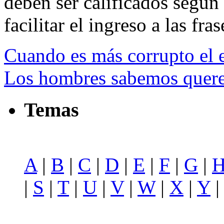
deben ser calificados según 
facilitar el ingreso a las fras
Cuando es más corrupto el 
Los hombres sabemos querer
Temas
A
|
B
|
C
|
D
|
E
|
F
|
G
|
|
S
|
T
|
U
|
V
|
W
|
X
|
Y