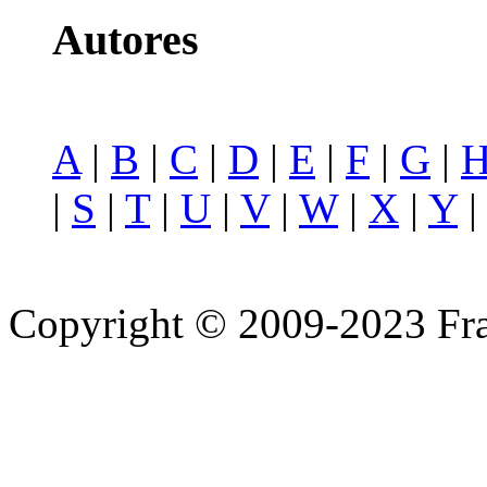
Autores
A
|
B
|
C
|
D
|
E
|
F
|
G
|
|
S
|
T
|
U
|
V
|
W
|
X
|
Y
Copyright © 2009-2023 Fra