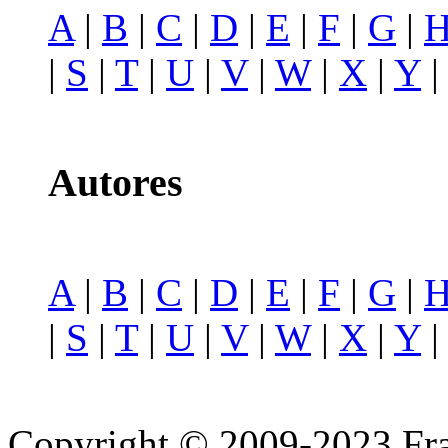
A
|
B
|
C
|
D
|
E
|
F
|
G
|
|
S
|
T
|
U
|
V
|
W
|
X
|
Y
Autores
A
|
B
|
C
|
D
|
E
|
F
|
G
|
|
S
|
T
|
U
|
V
|
W
|
X
|
Y
Copyright © 2009-2023 Fra