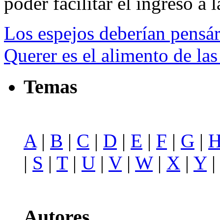
poder facilitar el ingreso a l
Los espejos deberían pensár
Querer es el alimento de la
Temas
A
|
B
|
C
|
D
|
E
|
F
|
G
|
|
S
|
T
|
U
|
V
|
W
|
X
|
Y
Autores