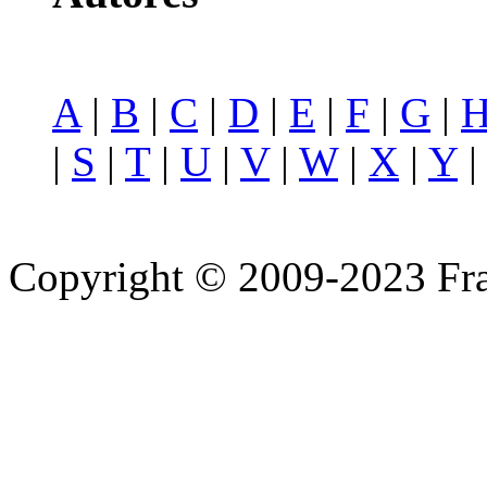
A
|
B
|
C
|
D
|
E
|
F
|
G
|
|
S
|
T
|
U
|
V
|
W
|
X
|
Y
Copyright © 2009-2023 Fra