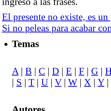
ingreso a las frases.
El presente no existe, es un
Si no peleas para acabar co
Temas
A
|
B
|
C
|
D
|
E
|
F
|
G
|
|
S
|
T
|
U
|
V
|
W
|
X
|
Y
Autores