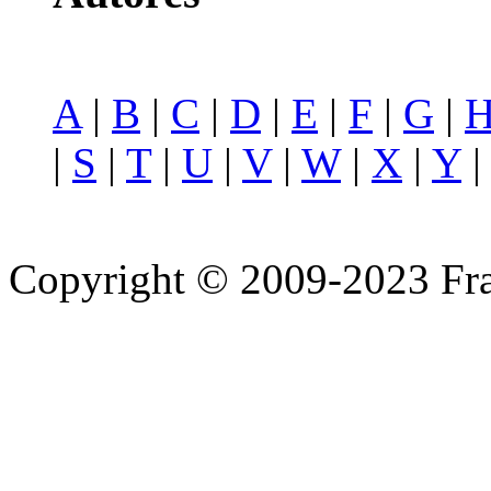
A
|
B
|
C
|
D
|
E
|
F
|
G
|
|
S
|
T
|
U
|
V
|
W
|
X
|
Y
Copyright © 2009-2023 Fra