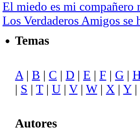
El miedo es mi compañero m
Los Verdaderos Amigos se h
Temas
A
|
B
|
C
|
D
|
E
|
F
|
G
|
|
S
|
T
|
U
|
V
|
W
|
X
|
Y
Autores