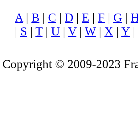
A
|
B
|
C
|
D
|
E
|
F
|
G
|
|
S
|
T
|
U
|
V
|
W
|
X
|
Y
Copyright © 2009-2023 Fra