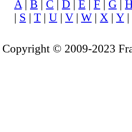
A
|
B
|
C
|
D
|
E
|
F
|
G
|
|
S
|
T
|
U
|
V
|
W
|
X
|
Y
Copyright © 2009-2023 Fra