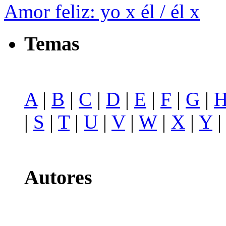
Amor feliz: yo x él / él x
Temas
A
|
B
|
C
|
D
|
E
|
F
|
G
|
|
S
|
T
|
U
|
V
|
W
|
X
|
Y
Autores