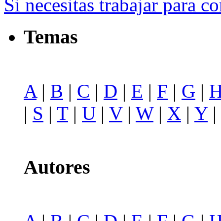
Si necesitas trabajar para co
Temas
A
|
B
|
C
|
D
|
E
|
F
|
G
|
|
S
|
T
|
U
|
V
|
W
|
X
|
Y
Autores