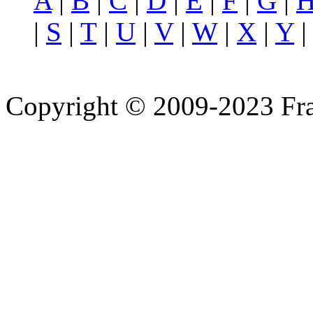
A
|
B
|
C
|
D
|
E
|
F
|
G
|
|
S
|
T
|
U
|
V
|
W
|
X
|
Y
Copyright © 2009-2023 Fra