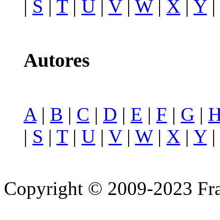
|
S
|
T
|
U
|
V
|
W
|
X
|
Y
Autores
A
|
B
|
C
|
D
|
E
|
F
|
G
|
|
S
|
T
|
U
|
V
|
W
|
X
|
Y
Copyright © 2009-2023 Fra