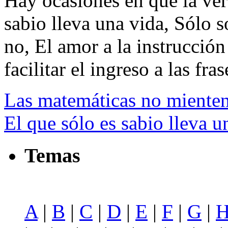
Hay ocasiones en que la ver
sabio lleva una vida, Sólo 
no, El amor a la instrucción
facilitar el ingreso a las fras
Las matemáticas no mienten
El que sólo es sabio lleva u
Temas
A
|
B
|
C
|
D
|
E
|
F
|
G
|