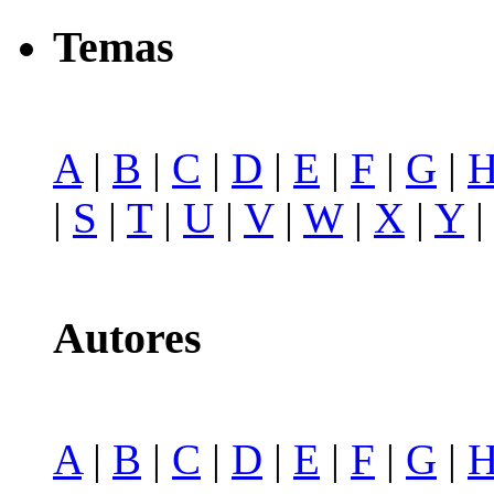
Temas
A
|
B
|
C
|
D
|
E
|
F
|
G
|
|
S
|
T
|
U
|
V
|
W
|
X
|
Y
Autores
A
|
B
|
C
|
D
|
E
|
F
|
G
|