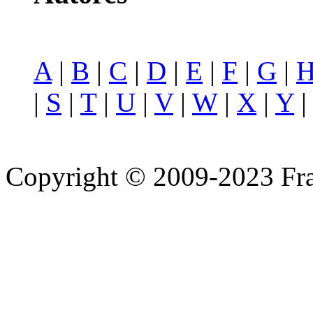
A
|
B
|
C
|
D
|
E
|
F
|
G
|
|
S
|
T
|
U
|
V
|
W
|
X
|
Y
Copyright © 2009-2023 Fra