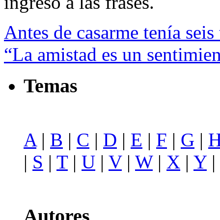
ingreso a las frases.
Antes de casarme tenía seis 
“La amistad es un sentimien
Temas
A
|
B
|
C
|
D
|
E
|
F
|
G
|
|
S
|
T
|
U
|
V
|
W
|
X
|
Y
Autores