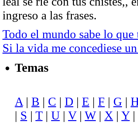
leal se ríe con tus chistes,, 
ingreso a las frases.
Todo el mundo sabe lo que t
Si la vida me concediese un
Temas
A
|
B
|
C
|
D
|
E
|
F
|
G
|
|
S
|
T
|
U
|
V
|
W
|
X
|
Y