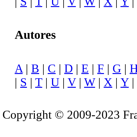
|
S
|
T
|
U
|
V
|
W
|
X
|
Y
Autores
A
|
B
|
C
|
D
|
E
|
F
|
G
|
|
S
|
T
|
U
|
V
|
W
|
X
|
Y
Copyright © 2009-2023 Fra