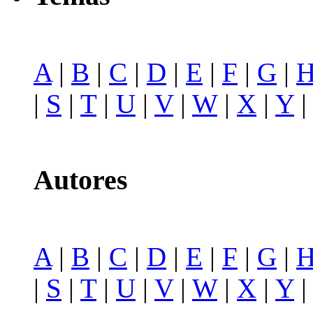
A
|
B
|
C
|
D
|
E
|
F
|
G
|
|
S
|
T
|
U
|
V
|
W
|
X
|
Y
Autores
A
|
B
|
C
|
D
|
E
|
F
|
G
|
|
S
|
T
|
U
|
V
|
W
|
X
|
Y