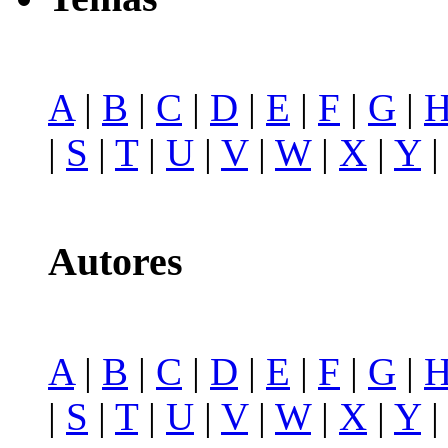
A
|
B
|
C
|
D
|
E
|
F
|
G
|
|
S
|
T
|
U
|
V
|
W
|
X
|
Y
Autores
A
|
B
|
C
|
D
|
E
|
F
|
G
|
|
S
|
T
|
U
|
V
|
W
|
X
|
Y