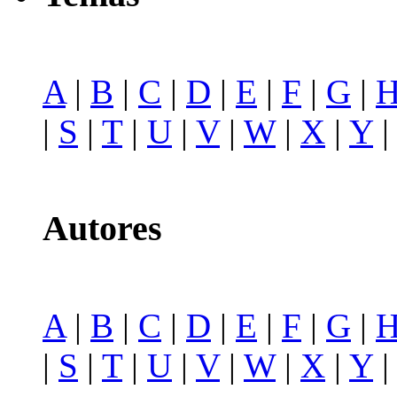
A
|
B
|
C
|
D
|
E
|
F
|
G
|
|
S
|
T
|
U
|
V
|
W
|
X
|
Y
Autores
A
|
B
|
C
|
D
|
E
|
F
|
G
|
|
S
|
T
|
U
|
V
|
W
|
X
|
Y