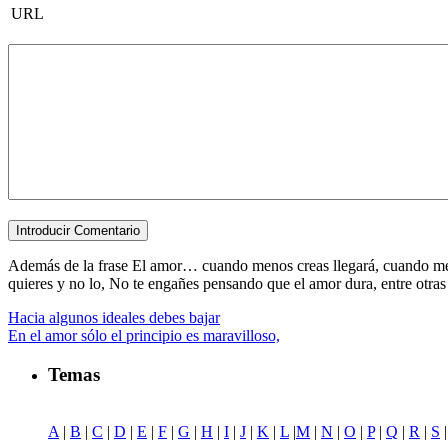
URL
Además de la frase El amor… cuando menos creas llegará, cuando menos.
quieres y no lo, No te engañes pensando que el amor dura, entre otras pa
Hacia algunos ideales debes bajar
En el amor sólo el principio es maravilloso,
Temas
A
|
B
|
C
|
D
|
E
|
F
|
G
|
H
|
I
|
J
|
K
|
L
|
M
|
N
|
O
|
P
|
Q
|
R
|
S