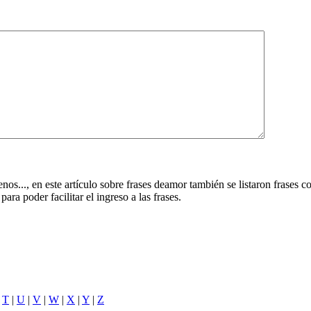
.., en este artículo sobre frases deamor también se listaron frases co
ra poder facilitar el ingreso a las frases.
|
T
|
U
|
V
|
W
|
X
|
Y
|
Z