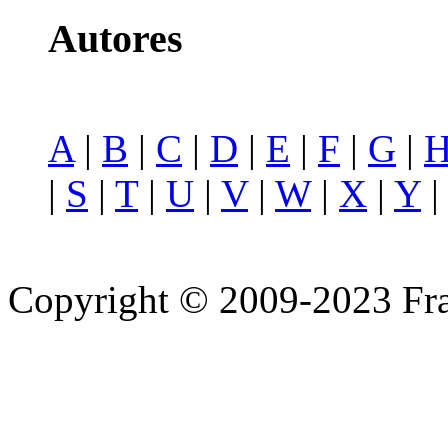
Autores
A
|
B
|
C
|
D
|
E
|
F
|
G
|
|
S
|
T
|
U
|
V
|
W
|
X
|
Y
Copyright © 2009-2023 Fra