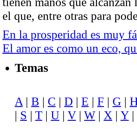
tienen manos que alcanzan l
el que, entre otras para poder
En la prosperidad es muy fá
El amor es como un eco, qu
Temas
A
|
B
|
C
|
D
|
E
|
F
|
G
|
|
S
|
T
|
U
|
V
|
W
|
X
|
Y