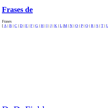
Frases de
Frases
[
A
|
B
|
C
|
D
|
E
|
F
|
G
|
H
|
I
|
J
|
K
|
L
|
M
|
N
|
O
|
P
|
Q
|
R
|
S
|
T
|