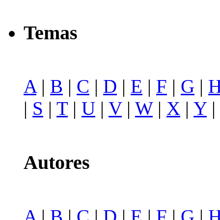
Temas
A
|
B
|
C
|
D
|
E
|
F
|
G
|
|
S
|
T
|
U
|
V
|
W
|
X
|
Y
Autores
A
|
B
|
C
|
D
|
E
|
F
|
G
|