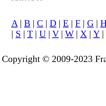
A
|
B
|
C
|
D
|
E
|
F
|
G
|
|
S
|
T
|
U
|
V
|
W
|
X
|
Y
Copyright © 2009-2023 Fra