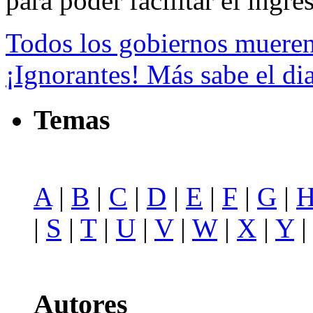
para poder facilitar el ingres
Todos los gobiernos mueren
¡Ignorantes! Más sabe el di
Temas
A
|
B
|
C
|
D
|
E
|
F
|
G
|
|
S
|
T
|
U
|
V
|
W
|
X
|
Y
Autores