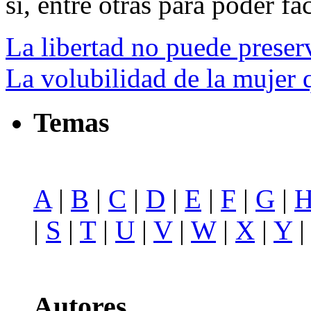
si, entre otras para poder fac
La libertad no puede preser
La volubilidad de la mujer
Temas
A
|
B
|
C
|
D
|
E
|
F
|
G
|
|
S
|
T
|
U
|
V
|
W
|
X
|
Y
Autores