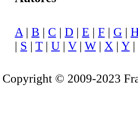
A
|
B
|
C
|
D
|
E
|
F
|
G
|
|
S
|
T
|
U
|
V
|
W
|
X
|
Y
Copyright © 2009-2023 Fra