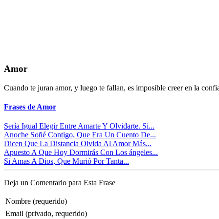
Amor
Cuando te juran amor, y luego te fallan, es imposible creer en la confia
Frases de Amor
Sería Igual Elegir Entre Amarte Y Olvidarte. Si...
Anoche Soñé Contigo, Que Era Un Cuento De...
Dicen Que La Distancia Olvida Al Amor Más...
Apuesto A Que Hoy Dormirás Con Los ángeles...
Si Amas A Dios, Que Murió Por Tanta...
Deja un Comentario para Esta Frase
Nombre (requerido)
Email (privado, requerido)