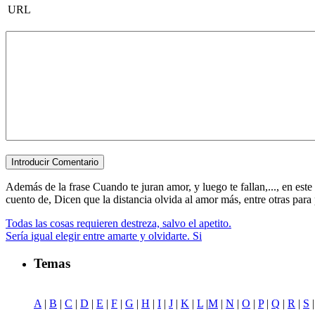
URL
Además de la frase Cuando te juran amor, y luego te fallan,..., en este
cuento de, Dicen que la distancia olvida al amor más, entre otras para po
Todas las cosas requieren destreza, salvo el apetito.
Sería igual elegir entre amarte y olvidarte. Si
Temas
A
|
B
|
C
|
D
|
E
|
F
|
G
|
H
|
I
|
J
|
K
|
L
|
M
|
N
|
O
|
P
|
Q
|
R
|
S