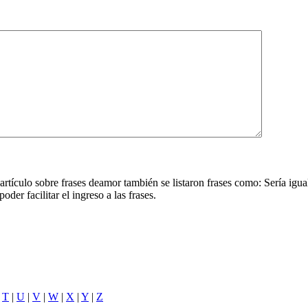
 artículo sobre frases deamor también se listaron frases como: Sería igua
der facilitar el ingreso a las frases.
|
T
|
U
|
V
|
W
|
X
|
Y
|
Z