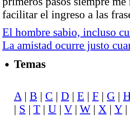
primeros pasos siempre me m
facilitar el ingreso a las fras
El hombre sabio, incluso cu
La amistad ocurre justo cu
Temas
A
|
B
|
C
|
D
|
E
|
F
|
G
|
|
S
|
T
|
U
|
V
|
W
|
X
|
Y