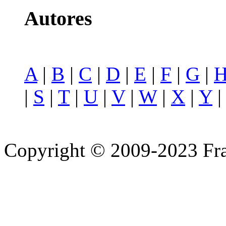
Autores
A
|
B
|
C
|
D
|
E
|
F
|
G
|
|
S
|
T
|
U
|
V
|
W
|
X
|
Y
Copyright © 2009-2023 Fra