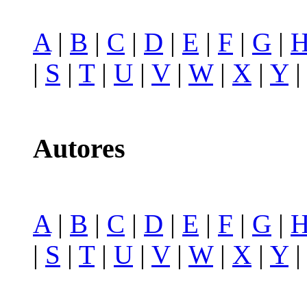
A
|
B
|
C
|
D
|
E
|
F
|
G
|
|
S
|
T
|
U
|
V
|
W
|
X
|
Y
Autores
A
|
B
|
C
|
D
|
E
|
F
|
G
|
|
S
|
T
|
U
|
V
|
W
|
X
|
Y