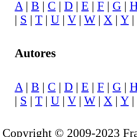
A
|
B
|
C
|
D
|
E
|
F
|
G
|
|
S
|
T
|
U
|
V
|
W
|
X
|
Y
Autores
A
|
B
|
C
|
D
|
E
|
F
|
G
|
|
S
|
T
|
U
|
V
|
W
|
X
|
Y
Copyright © 2009-2023 Fra