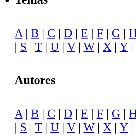
A
|
B
|
C
|
D
|
E
|
F
|
G
|
|
S
|
T
|
U
|
V
|
W
|
X
|
Y
Autores
A
|
B
|
C
|
D
|
E
|
F
|
G
|
|
S
|
T
|
U
|
V
|
W
|
X
|
Y