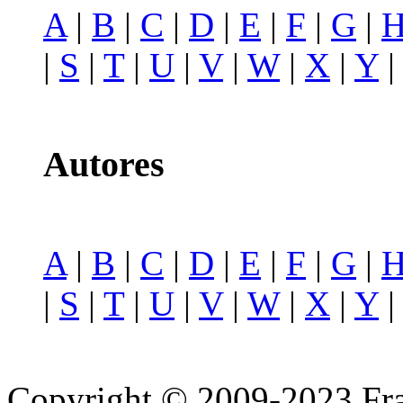
A
|
B
|
C
|
D
|
E
|
F
|
G
|
|
S
|
T
|
U
|
V
|
W
|
X
|
Y
Autores
A
|
B
|
C
|
D
|
E
|
F
|
G
|
|
S
|
T
|
U
|
V
|
W
|
X
|
Y
Copyright © 2009-2023 Fra