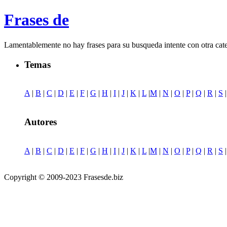
Frases de
Lamentablemente no hay frases para su busqueda intente con otra cat
Temas
A
|
B
|
C
|
D
|
E
|
F
|
G
|
H
|
I
|
J
|
K
|
L
|
M
|
N
|
O
|
P
|
Q
|
R
|
S
Autores
A
|
B
|
C
|
D
|
E
|
F
|
G
|
H
|
I
|
J
|
K
|
L
|
M
|
N
|
O
|
P
|
Q
|
R
|
S
Copyright © 2009-2023 Frasesde.biz