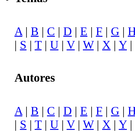
A
|
B
|
C
|
D
|
E
|
F
|
G
|
|
S
|
T
|
U
|
V
|
W
|
X
|
Y
Autores
A
|
B
|
C
|
D
|
E
|
F
|
G
|
|
S
|
T
|
U
|
V
|
W
|
X
|
Y