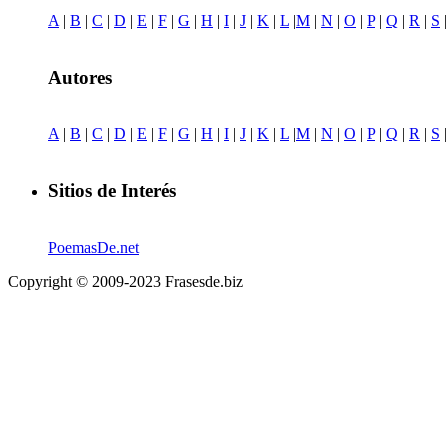
A
|
B
|
C
|
D
|
E
|
F
|
G
|
H
|
I
|
J
|
K
|
L
|
M
|
N
|
O
|
P
|
Q
|
R
|
S
Autores
A
|
B
|
C
|
D
|
E
|
F
|
G
|
H
|
I
|
J
|
K
|
L
|
M
|
N
|
O
|
P
|
Q
|
R
|
S
Sitios de Interés
PoemasDe.net
Copyright © 2009-2023 Frasesde.biz