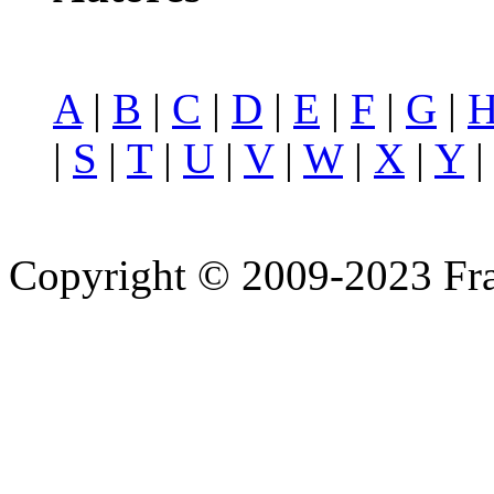
A
|
B
|
C
|
D
|
E
|
F
|
G
|
|
S
|
T
|
U
|
V
|
W
|
X
|
Y
Copyright © 2009-2023 Fra