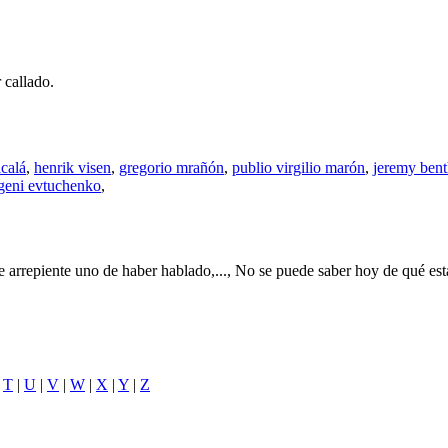
 callado.
lcalá
,
henrik visen
,
gregorio mrañón
,
publio virgilio marón
,
jeremy ben
geni evtuchenko
,
 arrepiente uno de haber hablado,..., No se puede saber hoy de qué esta
|
T
|
U
|
V
|
W
|
X
|
Y
|
Z