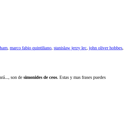
tham
,
marco fabio quintiliano
,
stanislaw jerzy lec
,
john oliver hobbes
,
rá..., son de
simonides de ceos
. Estas y mas frases puedes