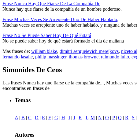
Frase Nunca Hay Que Fiarse De La Compañía De
Nunca hay que fiarse de la compañía de un hombre poderoso.
Frase Muchas Veces Se Arrepiente Uno De Haber Hablado,
Muchas veces se arrepiente uno de haber hablado, y ninguna de haber
Frase No Se Puede Saber Hoy De Qué Estará
No se puede saber hoy de qué estará formado el día de mañana
Mas frases de:
william blake
,
dimitri sergueievich merejkovs
,
niceto a
fernando lasalle
,
philip massinger
,
thomas browne
,
raimundo lulio
,
ev
Simonides De Ceos
Las frases Nunca hay que fiarse de la compañía de..., Muchas veces se
encontrarlas en frases de
Temas
A
|
B
|
C
|
D
|
E
|
F
|
G
|
H
|
I
|
J
|
K
|
L
|
M
|
N
|
O
|
P
|
Q
|
R
|
S
Autores