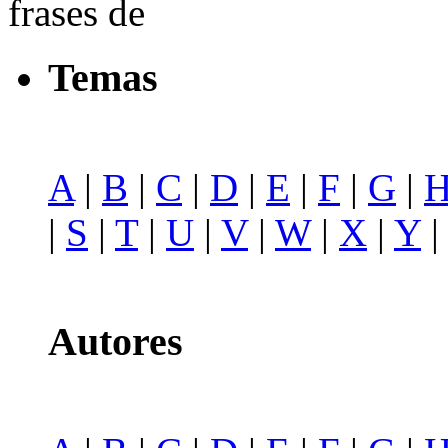
frases de
Temas
A
|
B
|
C
|
D
|
E
|
F
|
G
|
|
S
|
T
|
U
|
V
|
W
|
X
|
Y
Autores