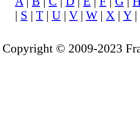
A
|
B
|
C
|
D
|
E
|
F
|
G
|
|
S
|
T
|
U
|
V
|
W
|
X
|
Y
Copyright © 2009-2023 Fra