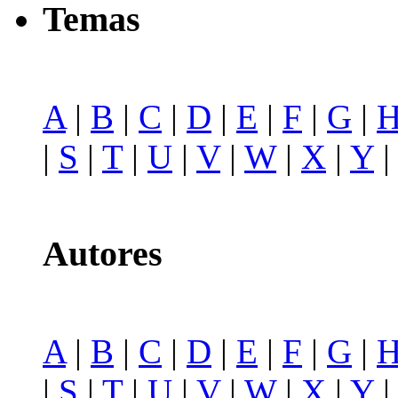
Temas
A
|
B
|
C
|
D
|
E
|
F
|
G
|
|
S
|
T
|
U
|
V
|
W
|
X
|
Y
Autores
A
|
B
|
C
|
D
|
E
|
F
|
G
|
|
S
|
T
|
U
|
V
|
W
|
X
|
Y