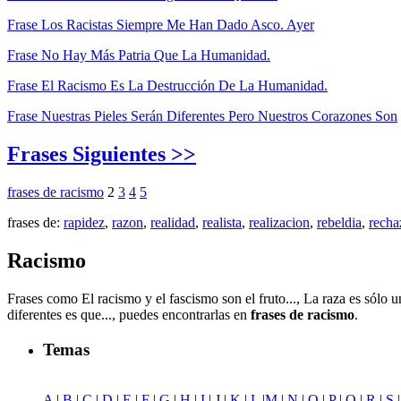
Frase Los Racistas Siempre Me Han Dado Asco. Ayer
Frase No Hay Más Patria Que La Humanidad.
Frase El Racismo Es La Destrucción De La Humanidad.
Frase Nuestras Pieles Serán Diferentes Pero Nuestros Corazones Son
Frases Siguientes >>
frases de racismo
2
3
4
5
frases de:
rapidez
,
razon
,
realidad
,
realista
,
realizacion
,
rebeldia
,
recha
Racismo
Frases como El racismo y el fascismo son el fruto..., La raza es sólo u
diferentes es que..., puedes encontrarlas en
frases de racismo
.
Temas
A
|
B
|
C
|
D
|
E
|
F
|
G
|
H
|
I
|
J
|
K
|
L
|
M
|
N
|
O
|
P
|
Q
|
R
|
S