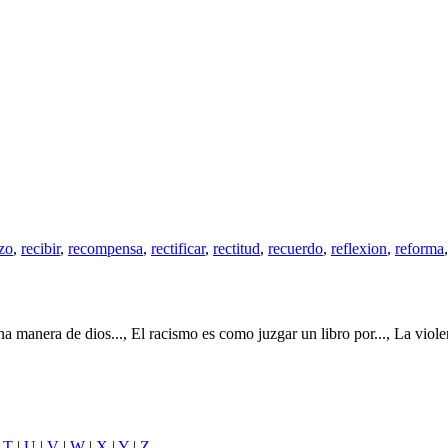
zo
,
recibir
,
recompensa
,
rectificar
,
rectitud
,
recuerdo
,
reflexion
,
reforma
na manera de dios..., El racismo es como juzgar un libro por..., La viole
|
T
|
U
|
V
|
W
|
X
|
Y
|
Z