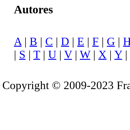
Autores
A
|
B
|
C
|
D
|
E
|
F
|
G
|
|
S
|
T
|
U
|
V
|
W
|
X
|
Y
Copyright © 2009-2023 Fra