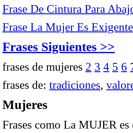
Frase De Cintura Para Abaj
Frase La Mujer Es Exigent
Frases Siguientes >>
frases de mujeres
2
3
4
5
6
frases de:
tradiciones
,
valor
Mujeres
Frases como La MUJER es de