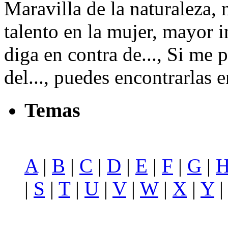
Maravilla de la naturaleza,
talento en la mujer, mayor i
diga en contra de..., Si me 
del..., puedes encontrarlas 
Temas
A
|
B
|
C
|
D
|
E
|
F
|
G
|
|
S
|
T
|
U
|
V
|
W
|
X
|
Y