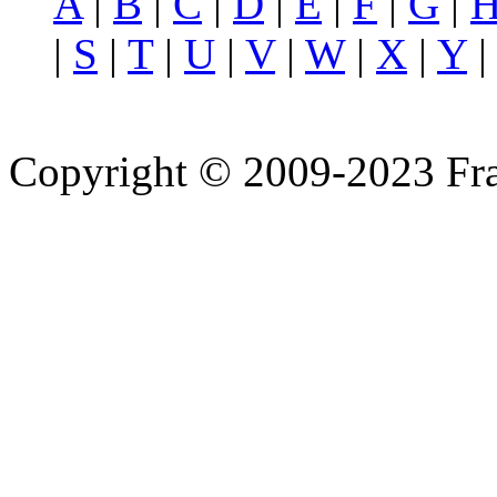
A
|
B
|
C
|
D
|
E
|
F
|
G
|
|
S
|
T
|
U
|
V
|
W
|
X
|
Y
Copyright © 2009-2023 Fra