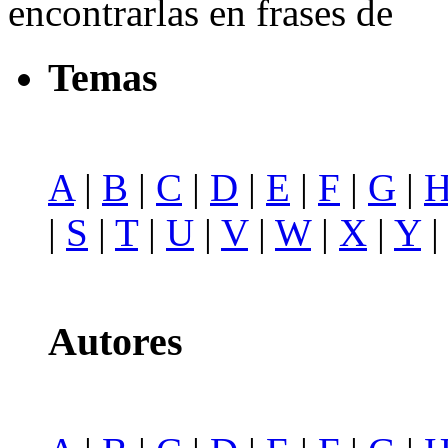
encontrarlas en frases de
Temas
A
|
B
|
C
|
D
|
E
|
F
|
G
|
|
S
|
T
|
U
|
V
|
W
|
X
|
Y
Autores