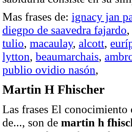
Mas frases de:
ignacy jan p
diegpo de saavedra fajardo
tulio
,
macaulay
,
alcott
,
eurí
lytton
,
beaumarchais
,
ambro
publio ovidio nasón
,
Martin H Fhischer
Las frases El conocimiento
de..., son de
martin h fhisc