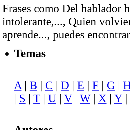
Frases como Del hablador he
intolerante,..., Quien volvi
aprende..., puedes encontra
Temas
A
|
B
|
C
|
D
|
E
|
F
|
G
|
|
S
|
T
|
U
|
V
|
W
|
X
|
Y
Autores