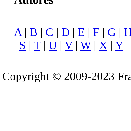
A
|
B
|
C
|
D
|
E
|
F
|
G
|
|
S
|
T
|
U
|
V
|
W
|
X
|
Y
Copyright © 2009-2023 Fra