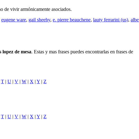
ho de vivir armónicamente asociados.
,
eugene ware
,
gail sheehy
,
e. pierre beauchene
,
lauty ferrarini (us)
,
albe
is lopez de mesa
. Estas y mas frases puedes encontrarlas en frases de
|
T
|
U
|
V
|
W
|
X
|
Y
|
Z
|
T
|
U
|
V
|
W
|
X
|
Y
|
Z