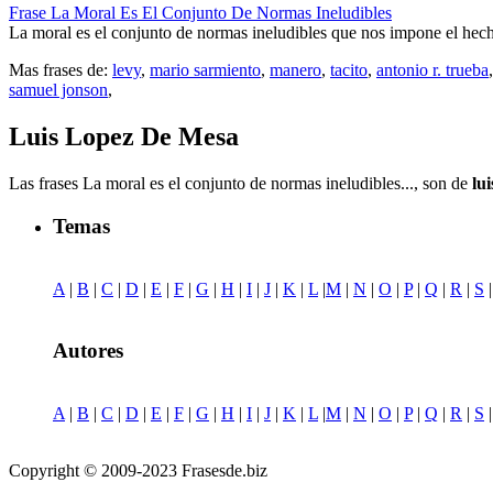
Frase La Moral Es El Conjunto De Normas Ineludibles
La moral es el conjunto de normas ineludibles que nos impone el hec
Mas frases de:
levy
,
mario sarmiento
,
manero
,
tacito
,
antonio r. trueba
samuel jonson
,
Luis Lopez De Mesa
Las frases La moral es el conjunto de normas ineludibles..., son de
lu
Temas
A
|
B
|
C
|
D
|
E
|
F
|
G
|
H
|
I
|
J
|
K
|
L
|
M
|
N
|
O
|
P
|
Q
|
R
|
S
Autores
A
|
B
|
C
|
D
|
E
|
F
|
G
|
H
|
I
|
J
|
K
|
L
|
M
|
N
|
O
|
P
|
Q
|
R
|
S
Copyright © 2009-2023 Frasesde.biz