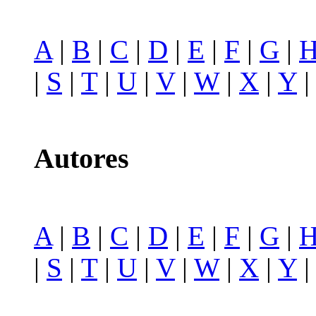
A
|
B
|
C
|
D
|
E
|
F
|
G
|
|
S
|
T
|
U
|
V
|
W
|
X
|
Y
Autores
A
|
B
|
C
|
D
|
E
|
F
|
G
|
|
S
|
T
|
U
|
V
|
W
|
X
|
Y