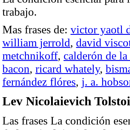
tra­bajo.
Mas frases de:
victor yaotl 
william jerrold
,
david visco
metchnikoff
,
calderón de la
bacon
,
ricard whately
,
bism
fernández flóres
,
j. a. hobs
Lev Nicolaievich Tolsto
Las frases La condición esenc