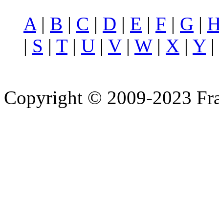
A
|
B
|
C
|
D
|
E
|
F
|
G
|
|
S
|
T
|
U
|
V
|
W
|
X
|
Y
Copyright © 2009-2023 Fra