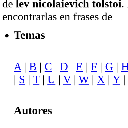
de
lev nicolaievich tolstoi
.
encontrarlas en frases de
Temas
A
|
B
|
C
|
D
|
E
|
F
|
G
|
|
S
|
T
|
U
|
V
|
W
|
X
|
Y
Autores