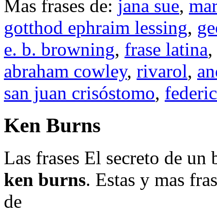
Mas frases de:
jana sue
,
mar
gotthod ephraim lessing
,
ge
e. b. browning
,
frase latina
abraham cowley
,
rivarol
,
an
san juan crisóstomo
,
federi
Ken Burns
Las frases El secreto de un 
ken burns
. Estas y mas fra
de