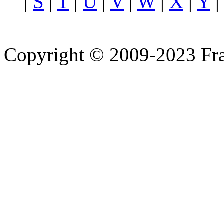
|
S
|
T
|
U
|
V
|
W
|
X
|
Y
Copyright © 2009-2023 Fra