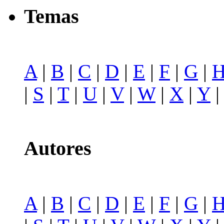
Temas
A
|
B
|
C
|
D
|
E
|
F
|
G
|
|
S
|
T
|
U
|
V
|
W
|
X
|
Y
Autores
A
|
B
|
C
|
D
|
E
|
F
|
G
|