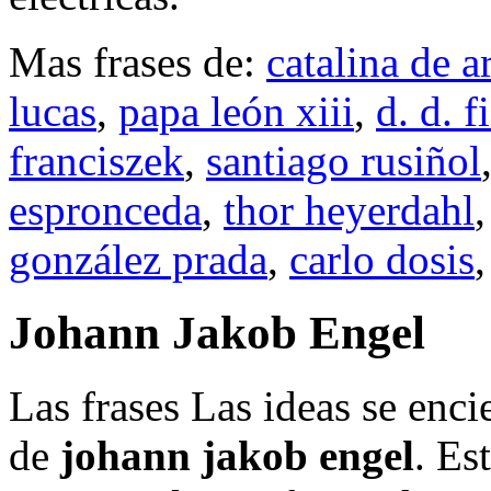
Mas frases de:
catalina de 
lucas
,
papa león xiii
,
d. d. f
franciszek
,
santiago rusiñol
espronceda
,
thor heyerdahl
gonzález prada
,
carlo dosis
,
Johann Jakob Engel
Las frases Las ideas se enc
de
johann jakob engel
. Es