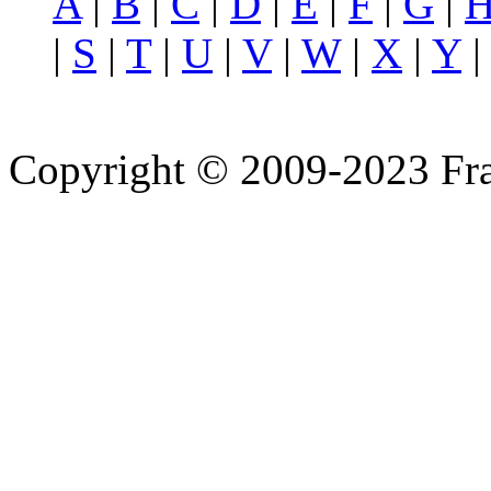
A
|
B
|
C
|
D
|
E
|
F
|
G
|
|
S
|
T
|
U
|
V
|
W
|
X
|
Y
Copyright © 2009-2023 Fra