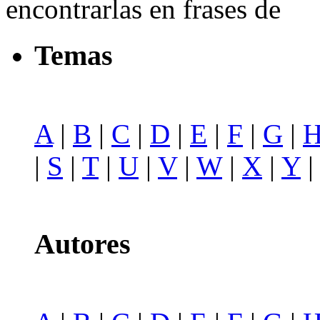
encontrarlas en frases de
Temas
A
|
B
|
C
|
D
|
E
|
F
|
G
|
|
S
|
T
|
U
|
V
|
W
|
X
|
Y
Autores