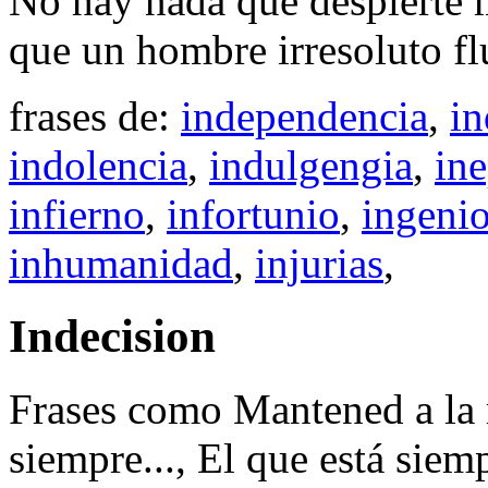
No hay nada que despierte
que un hombre irresoluto fl
frases de:
independencia
,
in
indolencia
,
indulgengia
,
ine
infierno
,
infortunio
,
ingeni
inhumanidad
,
injurias
,
Indecision
Frases como Mantened a la 
siempre..., El que está sie