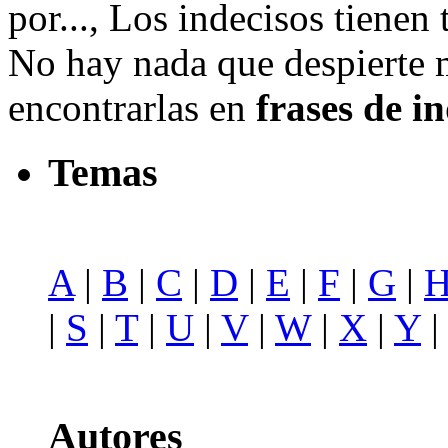
por..., Los indecisos tienen t
No hay nada que despierte 
encontrarlas en
frases de i
Temas
A
|
B
|
C
|
D
|
E
|
F
|
G
|
|
S
|
T
|
U
|
V
|
W
|
X
|
Y
Autores