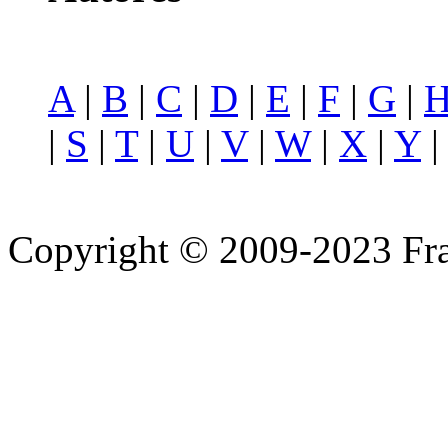
A
|
B
|
C
|
D
|
E
|
F
|
G
|
|
S
|
T
|
U
|
V
|
W
|
X
|
Y
Copyright © 2009-2023 Fra