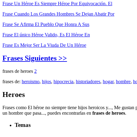
Frase Un Héroe Es Siempre Héroe Por Equivocación. El
Frase Cuando Los Grandes Hombres Se Dejan Abatir Por
Frase Se Afirma El Pueblo Que Honra A Sus
Frase El único Héroe Valido, Es El Héroe En
Frase Es Mejor Ser La Viuda De Un Héroe
Frases Siguientes >>
frases de heroes
2
frases de:
heroismo
,
hijos
,
hipocrecia
,
historiadores
,
hogar
,
hombre
,
h
Heroes
Frases como El héroe no siempre tiene hijos heroicos y..., Me gustan p
un hombre que pasa..., puedes encontrarlas en
frases de heroes
.
Temas