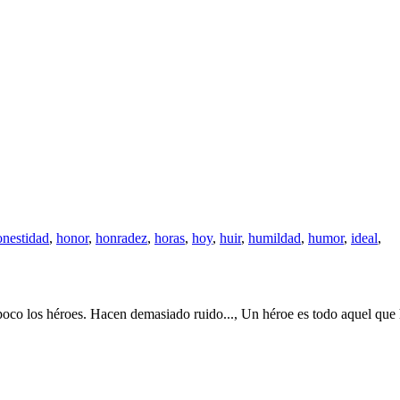
onestidad
,
honor
,
honradez
,
horas
,
hoy
,
huir
,
humildad
,
humor
,
ideal
,
oco los héroes. Hacen demasiado ruido..., Un héroe es todo aquel que ha