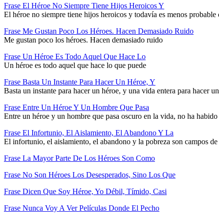
Frase El Héroe No Siempre Tiene Hijos Heroicos Y
El héroe no siempre tiene hijos heroicos y todavía es menos probable q
Frase Me Gustan Poco Los Héroes. Hacen Demasiado Ruido
Me gustan poco los héroes. Hacen demasiado ruido
Frase Un Héroe Es Todo Aquel Que Hace Lo
Un héroe es todo aquel que hace lo que puede
Frase Basta Un Instante Para Hacer Un Héroe, Y
Basta un instante para hacer un héroe, y una vida entera para hacer 
Frase Entre Un Héroe Y Un Hombre Que Pasa
Entre un héroe y un hombre que pasa oscuro en la vida, no ha habido 
Frase El Infortunio, El Aislamiento, El Abandono Y La
El infortunio, el aislamiento, el abandono y la pobreza son campos de 
Frase La Mayor Parte De Los Héroes Son Como
Frase No Son Héroes Los Desesperados, Sino Los Que
Frase Dicen Que Soy Héroe, Yo Débil, Tímido, Casi
Frase Nunca Voy A Ver Películas Donde El Pecho