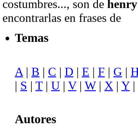
costumbres..., son de
henry 
encontrarlas en frases de
Temas
A
|
B
|
C
|
D
|
E
|
F
|
G
|
|
S
|
T
|
U
|
V
|
W
|
X
|
Y
Autores