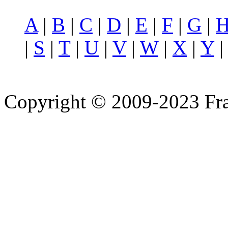
A
|
B
|
C
|
D
|
E
|
F
|
G
|
|
S
|
T
|
U
|
V
|
W
|
X
|
Y
Copyright © 2009-2023 Fra