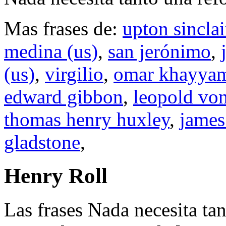
Mas frases de:
upton sinclai
medina (us)
,
san jerónimo
,
(us)
,
virgilio
,
omar khayya
edward gibbon
,
leopold vo
thomas henry huxley
,
james
gladstone
,
Henry Roll
Las frases Nada necesita ta